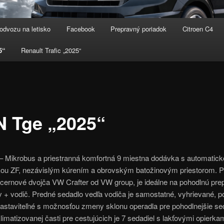
odvozu na letisko
Facebook
Prepravný poriadok
Citroen C4
5“
Renault Trafic „2025“
 Tge „2025“
 Mikrobus a priestranná komfortná 9 miestna dodávka s automatick
ou ZF, nezávislým kúrením a obrovským batožinovým priestorom. P
ncernové dvojča VW Crafter od VW group, je ideálne na pohodlnú pre
 + vodič. Predné sedadlo vedľa vodiča je samostatné, vyhrievané, p
astaviteľné s možnosťou zmeny sklonu operadla pre pohodlnejšie se
limatizovanej časti pre cestujúcich je 7 sedadiel s lakťovými opierka