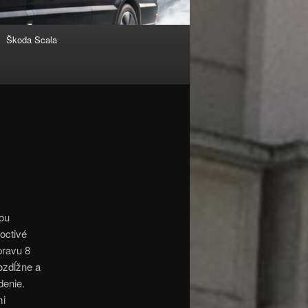
Škoda Scala
ou
octivé
pravu 8
ozdĺžne a
denie.
mi