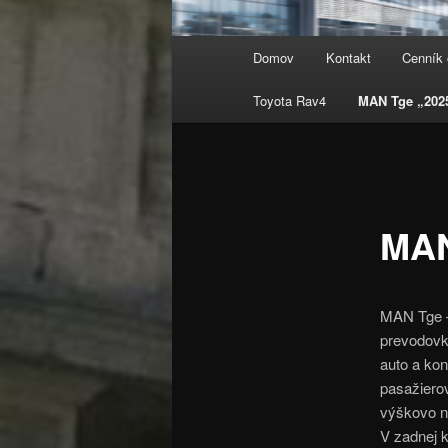
Hlavné
Domov
Kontakt
Cenník 
menu
Toyota Rav4
MAN Tge „202
MAN
MAN Tge –
prevodovk
auto a ko
pasažierov
výškovo n
V zadnej k